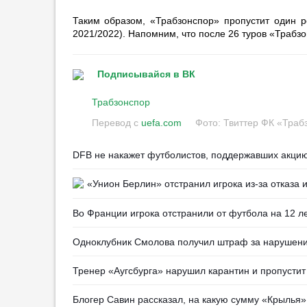
00:19
3
Таким образом, «Трабзонспор» пропустит один р
«Алания» впервые за
2021/2022). Напомним, что после 26 туров «Трабз
несколько лет возвращается на
родной стадион
23:26
1
Подписывайся в ВК
«Ренн» продлил контракт с
Трабзонспор
главным тренером
Перевод с
uefa.com
Фото: Твиттер ФК «Траб
00:50
2
Алонсо: «„Челси“ — один из
DFB не накажет футболистов, поддержавших акци
лучших клубов мира»
00:33
3
«Унион Берлин» отстранил игрока из-за отказа 
Григорян: «Игра „Акрона“ на
старте сезона выглядит по-
Во Франции игрока отстранили от футбола на 12 л
детски»
00:06
1
Одноклубник Смолова получил штраф за нарушени
Голкипером КАМАЗа
интересуются в РПЛ
Тренер «Аугсбурга» нарушил карантин и пропустит
23:58
1
Блогер Савин рассказал, на какую сумму «Крыль