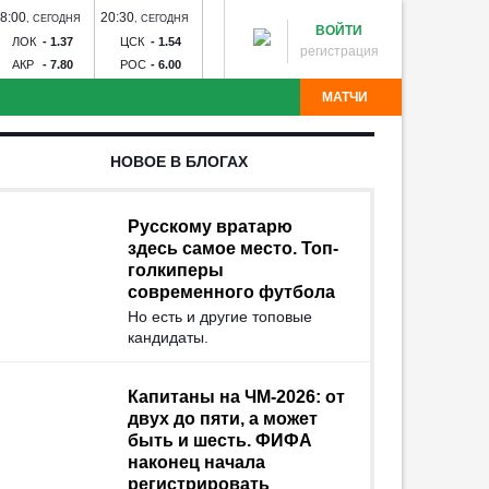
8:00
20:30
14:30
17:00
20:00
,
СЕГОДНЯ
,
СЕГОДНЯ
,
ЗАВТРА
,
ЗАВТРА
,
ЗАВТ
ВОЙТИ
ЛОК
-
1.37
ЦСК
-
1.54
ДИН
-
1.60
ЗЕН
-
1.23
СПА
-
2
регистрация
АКР
-
7.80
РОС
-
6.00
ДИН
-
6.20
РОД
-
15.00
КРА
-
3
МАТЧИ
партак - Краснодар
Рубин - Оренбург
Факел - Ахмат
НОВОЕ В БЛОГАХ
Торпедо
Калуга - Искра
Химик - Носта
Квант -
лна - Тюмень
Звезда - Луки-Энергия
БроукБойз -
Угадай команду
Авангард - Кристалл-МЭЗ
СКА - Спартак
Тосно -
Русскому вратарю
здесь самое место. Топ-
голкиперы
современного футбола
Но есть и другие топовые
кандидаты.
Капитаны на ЧМ-2026: от
двух до пяти, а может
быть и шесть. ФИФА
наконец начала
регистрировать