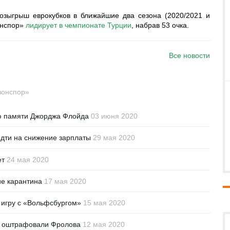
озыгрыш еврокубков в ближайшие два сезона (2020/2021 и
онспор»
лидирует в чемпионате Турции
, набрав 53 очка.
Все новости
зонспор»
ю памяти Джорджа Флойда
03 июня 2020
идти на снижение зарплаты
29 мая 2020
ет
24 мая 2020
е карантина
17 мая 2020
 игру с «Вольфсбургом»
15 мая 2020
я» оштрафовали Фролова
12 мая 2020