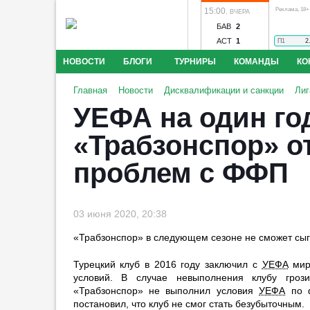
15:00
Реклама, 18+
,
ВЧЕРА
БАВ
2
АСТ
1
П1
2
НОВОСТИ
БЛОГИ
ТУРНИРЫ
КОМАНДЫ
КО
Крылья Советов - Балтика
Локомотив - Акрон
Торпе
Спортдир «Ньюкасла» заявил,
Главная
Новости
Дисквалификации и санкции
Лиг
Амкар - Победа
Ангушт - Дружба
Астрахань - Машу
что клуб не хотел продавать
УЕФА на один го
Рязань
Муром - Металлург
Нарт - Динамо Ставроп
Гимарайнса
Конкурс прог
Динамо Киров
Чита - Чертаново
Шумбрат - 2DROT
00:59
2
«Трабзонспор» от
Шексна Череповец
Оренбург - Локомотив
Родина -
«Ливерпуль» договорился об
проблем с ФФП
аренде Араухо у «Барселоны»
00:56
2
Норвежская ассоциация
03 июня 2020, 20:38
призывает Инфантино уйти в
отставку
«Трабзонспор» в следующем сезоне не сможет сыгр
Фэнтези-фут
00:37
3
Турецкий клуб в 2016 году заключил с
УЕФА
мир
Мяч Марадоны «Рука Бога»
условий. В случае невыполнения клубу гроз
выставлен на аукцион за 10 млн
«Трабзонспор» не выполнил условия
УЕФА
по ф
евро
постановил, что клуб не смог стать безубыточным.