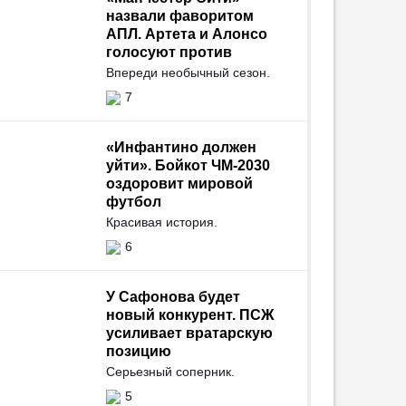
назвали фаворитом
АПЛ. Артета и Алонсо
голосуют против
Впереди необычный сезон.
7
«Инфантино должен
уйти». Бойкот ЧМ-2030
оздоровит мировой
футбол
Красивая история.
6
У Сафонова будет
новый конкурент. ПСЖ
усиливает вратарскую
позицию
Серьезный соперник.
5