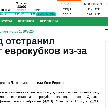
Матч дня
22:00
15:30
1
,
ВЧЕРА
,
СЕГОДНЯ
18:00
МИД
1
КРЫ
-
2.95
ТОРПЕДО
СОЧИ
СЕГОДНЯ
РЕК
0
БАЛ
-
2.50
.60
X
3.00
П2
2.85
Фрибет 5х1000₽
НКУРСЫ
РЕЙТИНГИ
РЕЙТИНГ БК
до - Сочи
ЦСКА - Ростов
Динамо М - Динамо Мхч
Зенит - Родина
С
а чемпионов 2019/2020
к-КМВ
Динамо Вологда - Тверь
Строгино - Торпедо
Зенит-Ижевск - 
д отстранил
оль
Иртыш - Сатурн
Спартак-Нальчик - Алания
Волгарь - Победа
Во
нозов
Угадай футболиста
S
Ильпар - Сокол
Ижевск - Торпедо
Знамя Ногинск - Динамо Брянск
 еврокубков из-за
 Акрон
ЦСКА - Факел
Ростов - Рубин
Краснодар - Ахмат
ать в Лиге чемпионов или Лиге Европы.
бол
Конкурс ЧМ-2026
овое соглашение, по которому должен был выполнить ряд
ило исключение из еврокубков на один сезон. Однако
инансовому фейр-плей (
ФФП
). 5 июля 2019 года
УЕФА