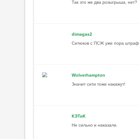
за политики после трансфера
Так это же два розыгрыша, нет?
Даку не будет
21:35
«Милан» расторг контракт с
Беннасером
dimagas2
21:29
1
Ситюков с ПСЖ уже пора штрафо
«Астон Вилла»
представила форму, в
которой сыграет за
Суперкубок УЕФА
21:13
Wolverhampton
Аморим: «„Милан“ должен
Значит сити тоже накажут!
бороться за победу в Серии А
и Лиге Европы»
20:58
3
Карседо о Жедсоне: «Думаю, он
КЭТиК
будет полностью готов к
следующим матчам»
Не сильно и наказали.
20:48
3