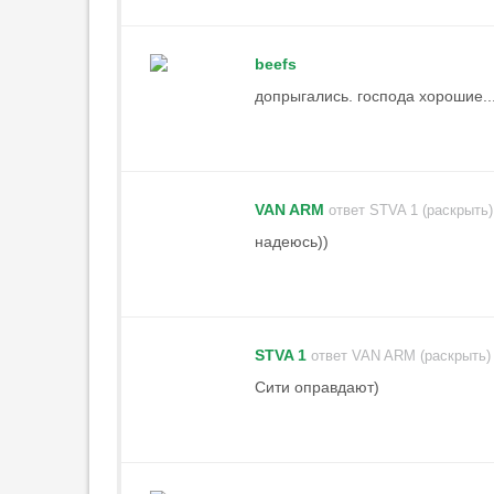
beefs
допрыгались. господа хорошие..
VAN ARM
ответ STVA 1 (раскрыть)
надеюсь))
STVA 1
ответ VAN ARM (раскрыть)
Сити оправдают)