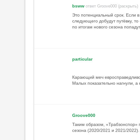
один из фаворитов»
bsww
ответ Groove000 (раскрыть)
22:36
4
Это потенциальный срок. Если в 
следующего добудут путёвку, то 
Компани доволен победой
по итогам нового сезона попадут
«Баварии» над «Астон Виллой»
22:26
1
Гладилин: «„Спартак“ готов
бороться за чемпионство»
22:11
1
particular
«Астон Вилла» может
арендовать Эндрика у «Реала»
Карающий меч евросправедливос
21:58
3
Малых показательно нагнули, а к
«Милан» показал третий
комплект формы
21:58
«Манчестер Сити» подпишет
Groove000
Рульи из «Марселя»
Таким образом, «Трабзонспор» 
21:42
сезона (2020/2021 и 2021/2022).
Карседо уверен, что проблем из-