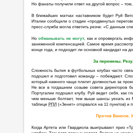
Но фанаты получили ответ на другой вопрос – том, 
трансфера Родри
09:40
6
В ближайших матчах наставником будет Руй Вито
Италии сообщили о стадии «продвинутых перегово
Колосков объяснил, почему
пресс-служба могла ответить резче: «С данным сп
отказался от поста президента
ФИФА
Но
обманывать не могут,
как и опровергать инф
12:56
заниженной компенсацией. Самое время рассмотре
конце года, и подходит ли основной кандидат на д
Маринкин: «Равняюсь на Хави,
Иньесту и Бускетса, а не на
За перемены. Рез
Родри»
12:54
Сложность бытия в футбольных клубах часто связ
подошел и подготовил команду – побеждают. Слож
МакКенни: «Хочу завершить
который намного чаще платит должностью за проко
карьеру в „Ювентусе“»
Не все в тогдашнем созыве совета директоров б
12:36
Португалии подошел клубу. Руй ведет себя, как 
чем меньше болтает, тем выше шансы уехать из 
«Ливерпуль» сделал
таблице
РПЛ
(«Зенит» оторвался на 11 пунктов) и 
предложение по трансферу
Баркола
Против Ваноли. 
12:26
4
Когда Артета или Гвардиола выигрывают приз «
Журавель: «Слуцкий не