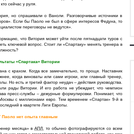
кто сейчас у руля.
рия, но спрашивали о Ваноли. Разговорчивые источники в
ров». Если бы Паоло не был в сфере интересов Федуна, то
ециалистом переговоры не ведутся».
ормацию, что Витория может уйти после пятнадцати туров с
ть ключевой вопрос. Стоит ли «Спартаку» менять тренера в
олжность?
ультаты «Спартака» Витории
ана с крахом. Когда все замечательно, то проще. Наставник
нее, когда виноваты или сами игроки, или главный тренер,
лы. Но есть и третий фактор неудач – действия руководства.
ыли рады Витории. И его работа не убеждает, что чемпион
глава пресс-службы – дежурные формулировки. Понимает, что
Москвы с миллионами евро. Тем временем «Спартак» 9-й в
последний в квартете Лиги Европы.
У Паоло нет опыта главным
Тренер месяца» в
АПЛ
, то обычно фотографируются со всем