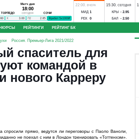
Матч дня
22:00
15:30
1
,
ВЧЕРА
,
СЕГОДНЯ
18:00
МИД
1
КРЫ
-
2.95
ТОРПЕДО
СОЧИ
СЕГОДНЯ
РЕК
0
БАЛ
-
2.50
.60
X
3.00
П2
2.85
Фрибет 5х1000₽
НКУРСЫ
РЕЙТИНГИ
РЕЙТИНГ БК
до - Сочи
ЦСКА - Ростов
Динамо М - Динамо Мхч
Зенит - Родина
С
лухи
Россия. Премьер-Лига 2021/2022
к-КМВ
Динамо Вологда - Тверь
Строгино - Торпедо
Зенит-Ижевск - 
ый спаситель для
оль
Иртыш - Сатурн
Спартак-Нальчик - Алания
Волгарь - Победа
Во
нозов
Угадай футболиста
S
Ильпар - Сокол
Ижевск - Торпедо
Знамя Ногинск - Динамо Брянск
куют командой в
 Акрон
ЦСКА - Факел
Ростов - Рубин
Краснодар - Ахмат
и нового Карреру
бол
Конкурс ЧМ-2026
а спросили прямо, ведутся ли переговоры с Паоло Ваноли,
данно не поехал с ним в Лондон тренировать «Тоттенхэм».