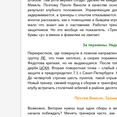
штабом. Там рота верных солдат. Далеко не каждый
вернётся в РПЛ»
Микель. Поэтому Паоло Ваноли в качестве осно
12:23
2
результат клубного положения. Управляющие дов
Касадо покинет «Барселону» в
задерживаются, а тренеры с опытом отказываются
ближайшие дни
многое рассказать, как о помощнике и бывшем игр
мало что знают как о наставнике. Работал тре
12:13
защитников. Но это вообще не показатель. «Тр
Бремер опроверг слухи об уходе
буквы «р» в имени и фамилии не хватает.
из «Ювентуса»
11:54
За перемены. Над
Батраков попросил ускорить
Перекрестком, где повернули в ложном направлен
оформление перехода в
группу
ЛЕ
, что тоже неплохо, а скорее пораже
«Галатасарай»
Федотова крепкая, но не выдающаяся. После то
дерби
ЦСКА
. Вторая поворотная точка – слабый
11:46
2
защите и предопределил 7:1 с Санкт-Петербурге. 
Асллани не перешёл в
До четвертой строчки шесть пунктов, такой отры
«Лейпциг» из-за медосмотра
Новый тренер, свежий подход к сборам и трансфер
11:43
клубу встречать столетний юбилей в районе десято
Бывший тренер «Спартака»
Против Ваноли. Трене
Слишкович возглавил «Женис»
11:34
Возможно, Витории нужны еще одни сборы и зи
начала побеждать? Менять тренеров часто, как 
Моуриньо ужесточил