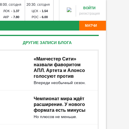
8:00
20:30
14:30
17:00
20:00
,
СЕГОДНЯ
,
СЕГОДНЯ
,
ЗАВТРА
,
ЗАВТРА
,
ЗАВТ
ВОЙТИ
ЛОК
-
1.37
ЦСК
-
1.54
ДИН
-
1.60
ЗЕН
-
1.23
СПА
-
2
регистрация
АКР
-
7.80
РОС
-
6.00
ДИН
-
6.20
РОД
-
15.00
КРА
-
3
МАТЧИ
партак - Краснодар
Рубин - Оренбург
Факел - Ахмат
ДРУГИЕ ЗАПИСИ БЛОГА
Торпедо
Калуга - Искра
Химик - Носта
Квант -
лна - Тюмень
Звезда - Луки-Энергия
БроукБойз -
Угадай команду
Авангард - Кристалл-МЭЗ
СКА - Спартак
Тосно -
«Манчестер Сити»
назвали фаворитом
АПЛ. Артета и Алонсо
голосуют против
Впереди необычный сезон.
Чемпионат мира ждёт
расширение. У нового
формата есть минусы
Но плюсов не меньше.