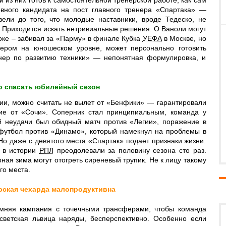
 из них готов к самостоятельной тренерской работе, как сам
вного кандидата на пост главного тренера «Спартака» —
ели до того, что молодые наставники, вроде Тедеско, не
. Приходится искать нетривиальные решения. О Ваноли могут
оке – забивал за «Парму» в финале Кубка
УЕФА
в Москве, но
нером на юношеском уровне, может персонально готовить
енер по развитию техники» — непонятная формулировка, и
о спасать юбилейный сезон
ии, можно считать не вылет от «Бенфики» — гарантировали
ние от «Сочи». Соперник стал принципиальным, команда у
й неудачи был обидный матч против «Легии», поражение в
 футбол против «Динамо», который намекнул на проблемы в
Но даже с девятого места «Спартак» подает признаки жизни.
в в истории
РПЛ
преодолевали за половину сезона сто раз.
ная зима могут отогреть сиреневый трупик. Не к лицу такому
го места.
рская чехарда малопродуктивна
мняя кампания с точечными трансферами, чтобы команда
светская львица наряды, бесперспективно. Особенно если