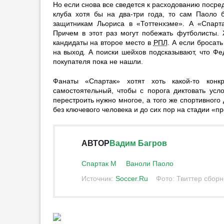
Но если снова все сведется к расходованию поср
Хорничек хочет стать первым
клуба хотя бы на два-три года, то сам Паоло б
номером «Ньюкасла»
защитникам Льориса в «Тоттенхэме». А «Спарт
10:19
1
Причем в этот раз могут побежать футболисты. 
кандидаты на второе место в
РПЛ
. А если бросать
Агент Брайана Родригеса
на выход. А поиски шейхов подсказывают, что Фе
подтвердил переговоры с
покупателя пока не нашли.
ЦСКА
09:26
Фанаты «Спартак» хотят хоть какой-то конк
самостоятельный, чтобы с порога диктовать ус
Журавель: «ЦСКА, „Динамо“ и
перестроить нужно многое, а того же спортивного
„Локомотив“ не поборются за
без ключевого человека и до сих пор на стадии «п
золото»
09:16
6
ФИФА сохранила трансферный
АВТОР
Вадим Багров
запрет «Генчлербирлиги» из-за
долга перед ЦСКА
Спартак М
Ваноли Паоло
08:49
2
Источник:
Soccer.Ru
Фото: Твиттер сбор