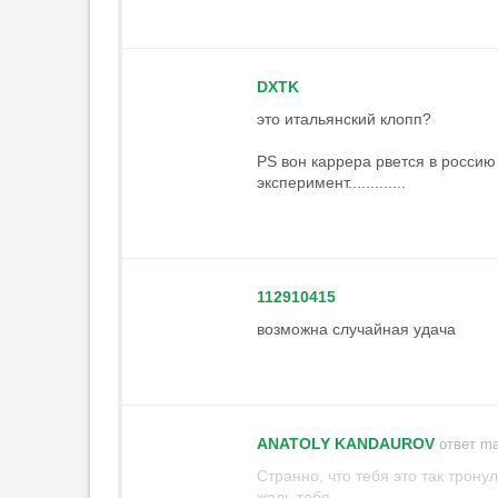
DXTK
это итальянский клопп?
PS вон каррера рвется в россию
эксперимент.............
112910415
возможна случайная удача
ANATOLY KANDAUROV
ответ ma
Странно, что тебя это так трону
жаль тебя