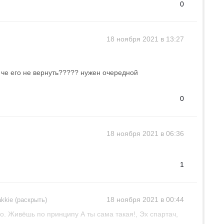
0
18 ноября 2021 в 13:27
 че его не вернуть????? нужен очередной
0
18 ноября 2021 в 06:36
1
18 ноября 2021 в 00:44
kkie (раскрыть)
ло. Живёшь по принципу А ты сама такая!, Эх спартач,