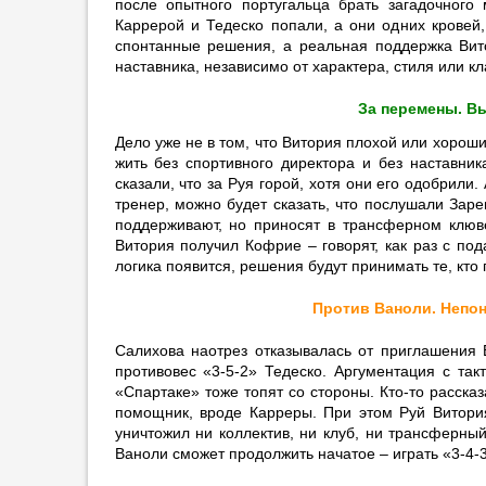
после опытного португальца брать загадочного
дисциплину в «Реале»
Каррерой и Тедеско попали, а они одних кровей,
11:29
5
спонтанные решения, а реальная поддержка Вит
наставника, независимо от характера, стиля или кл
Кержаков: «Кондаков избежал
сотрясения»
За перемены. В
11:19
Дело уже не в том, что Витория плохой или хороши
Оуэн посоветовал «Арсеналу»
жить без спортивного директора и без наставник
подписать Рэшфорда
сказали, что за Руя горой, хотя они его одобрили
11:06
1
тренер, можно будет сказать, что послушали Зар
поддерживают, но приносят в трансферном клюв
«Спартак» заинтересовался
Витория получил Кофрие – говорят, как раз с по
игроком сборной Кабо-Верде
логика появится, решения будут принимать те, кто
10:45
3
Против Ваноли. Непоня
Боргес: «У меня ноль
беспокойства из-за слухов о
Диоманде»
Салихова наотрез отказывалась от приглашения 
противовес «3-5-2» Тедеско. Аргументация с так
10:40
«Спартаке» тоже топят со стороны. Кто-то расска
«Барселона» повысила
помощник, вроде Карреры. При этом Руй Витори
предложение за Родри до 60
уничтожил ни коллектив, ни клуб, ни трансферны
млн евро
Ваноли сможет продолжить начатое – играть «3-4-3»
10:38
2