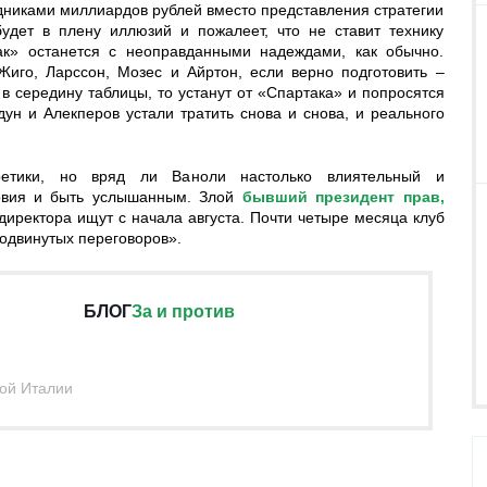
едниками миллиардов рублей вместо представления стратегии
удет в плену иллюзий и пожалеет, что не ставит технику
ак» останется с неоправданными надеждами, как обычно.
Жиго, Ларссон, Мозес и Айртон, если верно подготовить –
 в середину таблицы, то устанут от «Спартака» и попросятся
дун и Алекперов устали тратить снова и снова, и реального
ретики, но вряд ли Ваноли настолько влиятельный и
ловия и быть услышанным. Злой
бывший президент прав,
 директора ищут с начала августа. Почти четыре месяца клуб
родвинутых переговоров».
БЛОГ
За и против
ной Италии