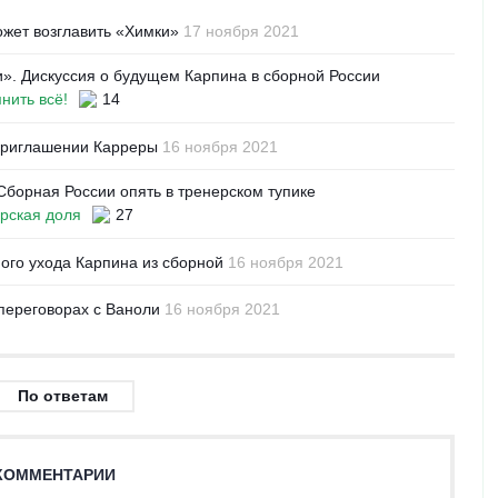
ожет возглавить «Химки»
17 ноября 2021
и». Дискуссия о будущем Карпина в сборной России
нить всё!
14
 приглашении Карреры
16 ноября 2021
борная России опять в тренерском тупике
рская доля
27
ого ухода Карпина из сборной
16 ноября 2021
ереговорах с Ваноли
16 ноября 2021
По ответам
КОММЕНТАРИИ