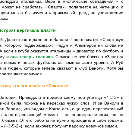
 молодого итальянца. Вера в мистические совпадения – с
 может не сработать. «Спартак» полагается на интуицию и
ории могла бы изменить привычный тренд на уничтожение
асса.
ыстроят вертикаль власти
й. Дело отчасти даже не в Ваноли. Просто хватит «Спартаку»
а, которого поддерживают. Федун и Алекперов ни слова не
. А если в клубе окажутся итальянцы – директор по футболу и
ему и
она теперь главная.
Семака не все боссы в «Зените»
е новых и новых футболистов чемпионского уровня. А Руй
дачи людей, которые теперь сватают в клуб Ваноли. Хотя бы
 приглашает новичков.
тно, кто его ведёт в «Спартак»
Витории. Приводила в пример схему португальца «4-3-3» в
тикой была похожа на пересказ чужих слов. И за Ваноли в
зал Зареме, что рядом с Конте есть еще один перспективный
я плох в решающий момент – не переиграл многих, но не
й бюджет. От его работы не нужно приходить в себя годами.
 («3-5-2»), если захочет, получит парочку новичков зимой.