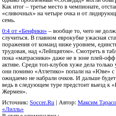
Как итог – третье место в чемпионате, отста
«сливочных» на четыре очка и от лидирующ
семь.
0:4 от «Бенфики»
– вообще то, чего не дол
случиться. В главном еврокубке ужасная ста
поражения от команд ниже уровнем, единст
трудовая, над «Лейпцигом». Смотреть в таб
пока «матрасники» даже не в зоне плей-офф
активе. Среди топ-клубов хуже дела только
они помимо «Атлетико» попали на «Юве» с
ожидаемо не набрали очков. И дальше будет
ведь в следующем туре предстоит выезд к 
Жермен».
Источник:
Soccer.Ru
| Автор:
Максим Тарас
«Лилль»
В статье упоминались: