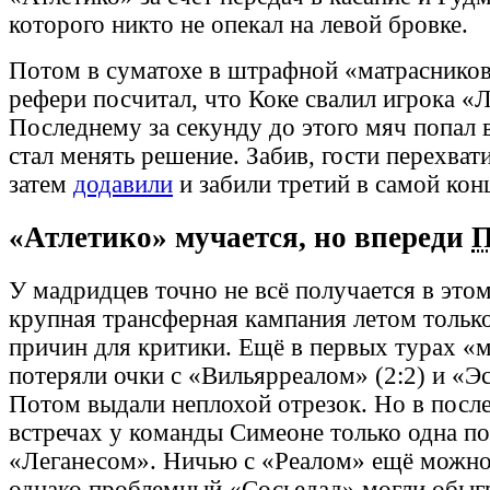
которого никто не опекал на левой бровке.
Потом в суматохе в штрафной «матрасников
рефери посчитал, что Коке свалил игрока «
Последнему за секунду до этого мяч попал в
стал менять решение. Забив, гости перехват
затем
додавили
и забили третий в самой кон
«Атлетико» мучается, но впереди
У мадридцев точно не всё получается в этом
крупная трансферная кампания летом тольк
причин для критики. Ещё в первых турах «
потеряли очки с «Вильярреалом» (2:2) и «Э
Потом выдали неплохой отрезок. Но в посл
встречах у команды Симеоне только одна по
«Леганесом». Ничью с «Реалом» ещё можно
однако проблемный «Сосьедад» могли обыгр