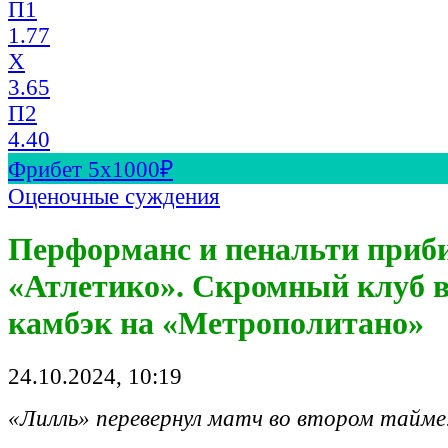
П1
1.77
X
3.65
П2
4.40
Фрибет 5х1000₽
Оценочные суждения
Перформанс и пенальти приб
«Атлетико». Скромный клуб в
камбэк на «Метрополитано»
24.10.2024, 10:19
«Лилль» перевернул матч во втором тайме