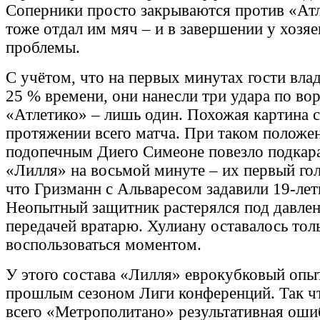
Соперники просто закрываются против «Ат
тоже отдал им мяч – и в завершении у хозяе
проблемы.
С учётом, что на первых минутах гости вл
25 % времени, они нанесли три удара по вор
«Атлетико» – лишь один. Похожая картина с
протяжении всего матча. При таком положе
подопечным Диего Симеоне повезло подкар
«Лилля» на восьмой минуте – их первый гол
что Гризманн с Альваресом задавили 19-лет
Неопытный защитник растерялся под давлен
передачей вратарю. Хулиану оставалось тол
воспользоваться моментом.
У этого состава «Лилля» еврокубковый опы
прошлым сезоном Лиги конференций. Так ч
всего «Метрополитано» результативная оши