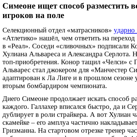
Симеоне ищет способ разместить вс
игроков на поле
Селекционный отдел «матрасников»
ударно
«Атлетико» нашёл, чем ответить на перехо
в «Реал». Соседи «сливочных» подписали Ко
Хулиана Альвареса и Александра Серлота. Н
топ-приобретения. Конор тащил «Челси» с 
Альварес стал джокером для «Манчестер Си
адаптирован к Ла Лиге и в прошлом сезоне 
вторым бомбардиром чемпионата.
Диего Симеоне продолжает искать способ ра
каждого. Галлахер вписался быстро, да и Се
дублирует в роли страйкера. А вот Хулиан ч
скамейке – его амплуа частично накладывае
Гризманна. На стартовом отрезке тренер ча