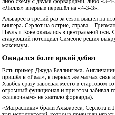
либо схему с двумя форвардами, либо «3-4-2
«Лилля» впервые перешёл на «4-3-3».
Альварес в третий раз за сезон вышел на по
вингера. Серлот на острие, справа – Гризман
Пауль и Коке оказались в центральной оси.
атакующий потенциал Симеоне решил выкру
максимум.
Ожидался более яркий дебют
Есть пример Джуда Беллингема. Англичанин
пришёл в «Реал», в первых же матчах сняв 
Хавбек сразу завоевал место в стартовом сос
огромный функционал и при этом забивал го
«сливочным» не хватало форварда).
«Матрасники» брали Альвареса, Серлота и Г
топ-исполнителей, которые привыкли играт