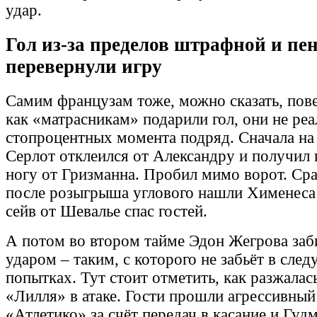
удар.
Гол из-за пределов штрафной и пе
перевернули игру
Самим французам тоже, можно сказать, пове
как «матрасникам» подарили гол, они не реа
стопроцентных момента подряд. Сначала на
Серлот отклеился от Александру и получил 
ногу от Гризманна. Пробил мимо ворот. Сраз
после розыгрыша углового нашли Хименеса 
сейв от Шевалье спас гостей.
А потом во втором тайме Эдон Жегрова заб
ударом – таким, с которого не забьёт в сле
попытках. Тут стоит отметить, как разжала
«Лилля» в атаке. Гости прошли агрессивный
«Атлетико» за счёт передач в касание и Гуд