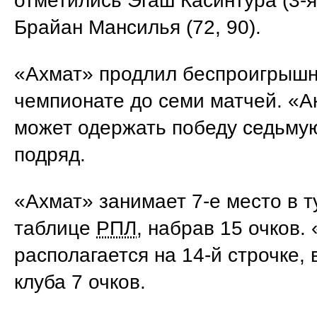
отметились Эгаш Касинтура (3-я
Брайан Мансилья (72, 90).
«Ахмат» продлил беспроигрышн
чемпионате до семи матчей. «А
может одержать победу седьмую
подряд.
«Ахмат» занимает 7-е место в 
таблице
РПЛ
, набрав 15 очков.
располагается на 14-й строчке, 
клуба 7 очков.