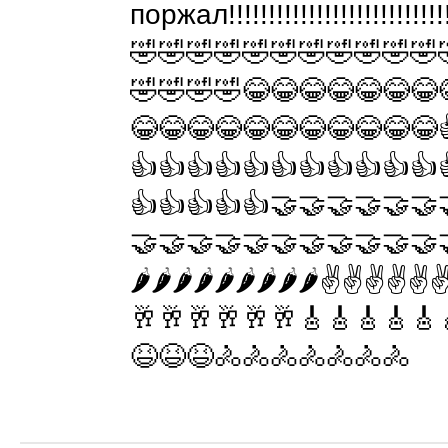
поржал!!!!!!!!!!!!!!!!!!!!!!!!!!!!
🤣🤣🤣🤣🤣🤣🤣🤣🤣🤣🤣
🤣🤣🤣🤣😂😂😂😂😂😂😂
😂😂😂😂😂😂😂😂😂😂😂
👍👍👍👍👍👍👍👍👍👍👍
👍👍👍👍👍🤝🤝🤝🤝🤝🤝
🤝🤝🤝🤝🤝🤝🤝🤝🤝🤝🤝
🌶️🌶️🌶️🌶️🌶️🌶️🌶️🌶️🌶️✌️✌️✌️✌️✌️✌
🥂🥂🥂🥂🥂🥂🎸🎸🎸🎸🎸
😆😆😆🚴🚴🚴🚴🚴🚴🚴