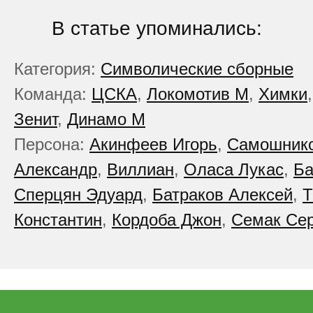
В статье упоминались:
Категория:
Символические сборные
Команда:
ЦСКА
,
Локомотив М
,
Химки
Зенит
,
Динамо М
Персона:
Акинфеев Игорь
,
Самошник
Александр
,
Виллиан
,
Оласа Лукас
,
Ба
Сперцян Эдуард
,
Батраков Алексей
,
Т
Константин
,
Кордоба Джон
,
Семак Сер