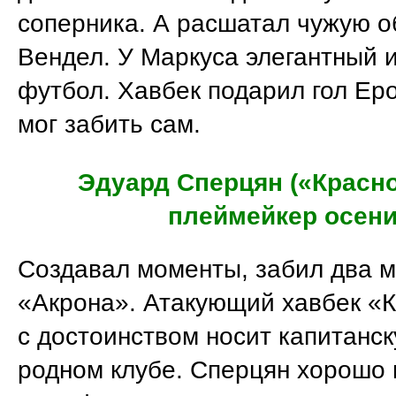
соперника. А расшатал чужую о
Вендел. У Маркуса элегантный 
футбол. Хавбек подарил гол Еро
мог забить сам.
Эдуард Сперцян («Красно
плеймейкер осен
Создавал моменты, забил два м
«Акрона». Атакующий хавбек «
с достоинством носит капитанск
родном клубе. Сперцян хорошо 