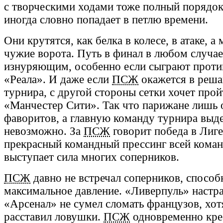
с творческими ходами тоже полный порядок
иногда словно попадает в петлю времени.
Они крутятся, как белка в колесе, в атаке, а 
чужие ворота. Путь в финал в любом случае
изнуряющим, особенно если сыграют проти
«Реала». И даже если
ПСЖ
окажется в реш
турнира, с другой стороны сетки хочет прой
«Манчестер Сити». Так что парижане лишь 
фаворитов, а главную команду турнира выде
невозможно. За
ПСЖ
говорит победа в Лиг
прекрасный командный прессинг всей коман
выступает сила многих соперников.
ПСЖ
давно не встречал соперников, спосо
максимальное давление. «Ливерпуль» настра
«Арсенал» не сумел сломать французов, хот
расставил ловушки.
ПСЖ
одновременно кре