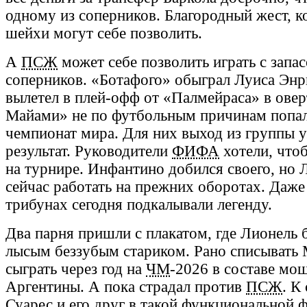
одному из соперников. Благородный жест, к
шейхи могут себе позволить.
А
ПСЖ
может себе позволить играть с запа
соперников. «Ботафого» обыграл Луиса Энр
вылетел в плей-офф от «Палмейраса» в овер
Майами» не по футбольным причинам попал
чемпионат мира. Для них выход из группы 
результат. Руководители
ФИФА
хотели, что
на турнире. Инфантино добился своего, но 
сейчас работать на прежних оборотах. Даже
трибунах сегодня подкалывали легенду.
Два парня пришли с плакатом, где Лионель
лысым беззубым стариком. Рано списывать 
сыграть через год на
ЧМ
-2026 в составе мо
Аргентины. А пока страдал против
ПСЖ
. К
Суарес и его друг в такой функциональной ф