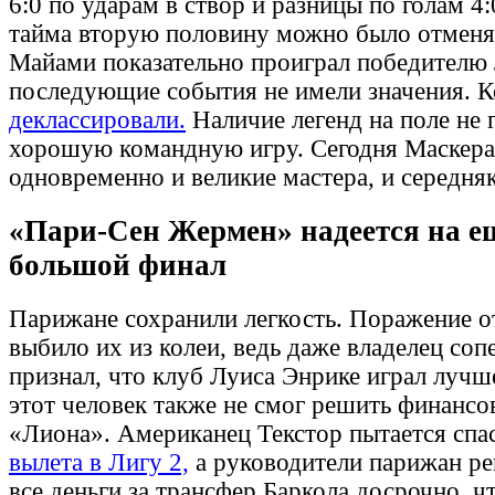
6:0 по ударам в створ и разницы по голам 4:
тайма вторую половину можно было отменят
Майами показательно проиграл победителю 
последующие события не имели значения. 
деклассировали.
Наличие легенд на поле не 
хорошую командную игру. Сегодня Маскера
одновременно и великие мастера, и середня
«Пари-Сен Жермен» надеется на е
большой финал
Парижане сохранили легкость. Поражение о
выбило их из колеи, ведь даже владелец соп
признал, что клуб Луиса Энрике играл лучше
этот человек также не смог решить финанс
«Лиона». Американец Текстор пытается спа
вылета в Лигу 2,
а руководители парижан ре
все деньги за трансфер Баркола досрочно, 