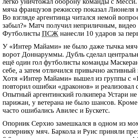
легко уничтожал оборону команды с Месси.
мяча французов режиссер показал Лионеля
Во взгляде аргентинца читался немой вопрос
забыл?» Матч получил неприличным, видео 
Футболисты
ПСЖ
нанесли 10 ударов за пер
У «Интер Майами» не было даже тычка мяч
ворот Доннаруммы. Дубль сделал централь
ещё один гол футболисты команды Маскеран
себе, а затем отличился привычно активный 
Хотя «Интер Майами» вышел из группы с 
повторил ошибки «драконов» и реализовал 
Опытный аргентинский голкипера Устари не
парижан, у ветерана не было шансов. Кроме
часто ошибались Авилес и Бускетс.
Опорник Серхио замешкался в одном из мо
сопернику мяч. Баркола и Руис приняли през