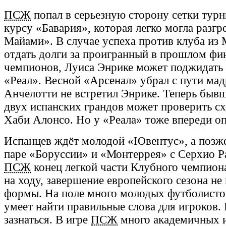
ПСЖ
попал в серьезную сторону сетки тур
курсу «Бавария», которая легко могла разг
Майами». В случае успеха против клуба из
отдать долги за проигранный в прошлом фи
чемпионов, Луиса Энрике может поджидать
«Реал». Весной «Арсенал» убрал с пути ма
Анчелотти не встретил Энрике. Теперь быв
двух испанских грандов может проверить с
Хаби Алонсо. Но у «Реала» тоже впереди о
Испанцев ждёт молодой «Ювентус», а позже
паре «Боруссии» и «Монтеррея» с Серхио Р
ПСЖ
конец легкой части Клубного чемпион
на ходу, завершение европейского сезона не
формы. На поле много молодых футболистов
умеет найти правильные слова для игроков.
зазнаться. В игре
ПСЖ
много академичных и