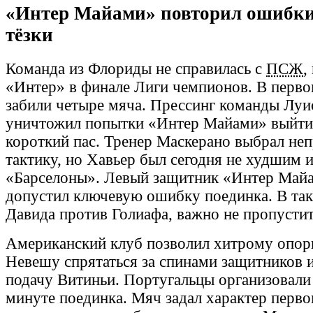
«Интер Майами» повторил ошибки
тёзки
Команда из Флориды не справилась с
ПСЖ
,
«Интер» в финале Лиги чемпионов. В перво
забили четыре мяча. Прессинг команды Луи
уничтожил попытки «Интер Майами» выйти 
короткий пас. Тренер Маскерано выбрал не
тактику, но Хавьер был сегодня не худшим и
«Барселоны». Левый защитник «Интер Май
допустил ключевую ошибку поединка. В так
Давида против Голиафа, важно не пропусти
Американский клуб позволил хитрому опо
Невешу спрятаться за спинами защитников и
подачу Витиньи. Португальцы организовали
минуте поединка. Мяч задал характер перв