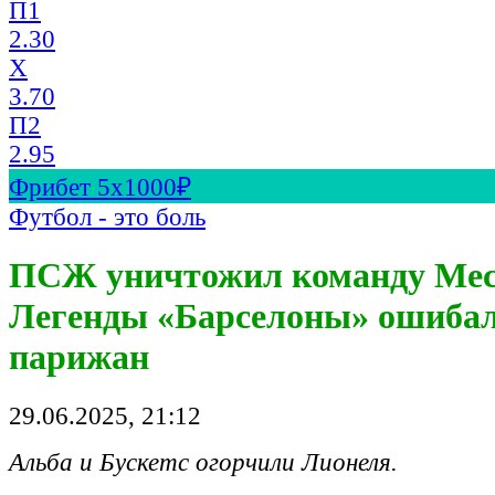
П1
2.30
X
3.70
П2
2.95
Фрибет 5х1000₽
Футбол - это боль
ПСЖ уничтожил команду Месс
Легенды «Барселоны» ошибал
парижан
29.06.2025, 21:12
Альба и Бускетс огорчили Лионеля.